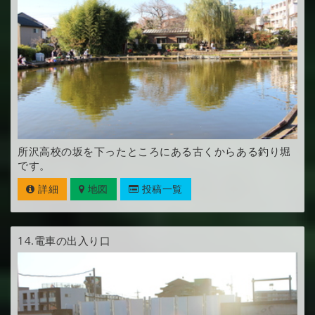
所沢高校の坂を下ったところにある古くからある釣り堀
です。
詳細
地図
投稿一覧
14.
電車の出入り口