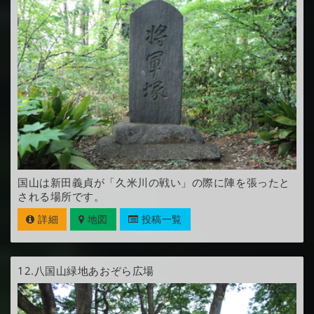
国山は新田義貞が「久米川の戦い」の際に陣を張ったと
される場所です。
詳細
地図
投稿一覧
12.
八国山緑地あおぞら広場