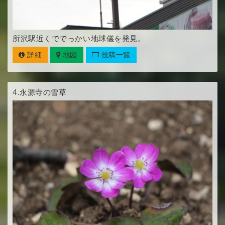
所沢駅近くででっかい地球儀を発見。
詳細
地図
投稿一覧
4.
永源寺の雪草