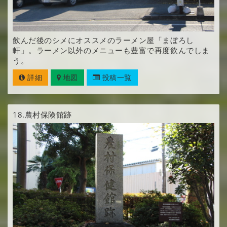
飲んだ後のシメにオススメのラーメン屋「まぼろし
軒」。ラーメン以外のメニューも豊富で再度飲んでしま
う。
詳細
地図
投稿一覧
18.
農村保険館跡