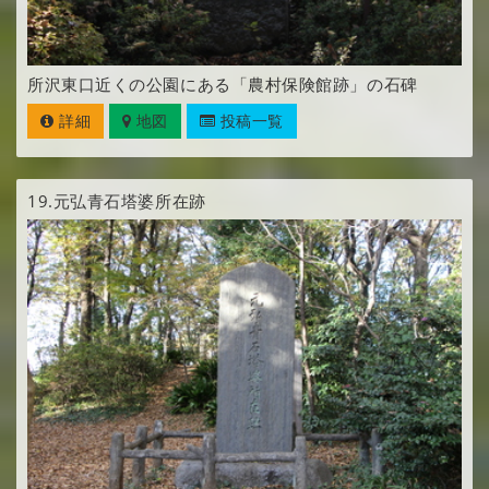
所沢東口近くの公園にある「農村保険館跡」の石碑
詳細
地図
投稿一覧
19.
元弘青石塔婆所在跡