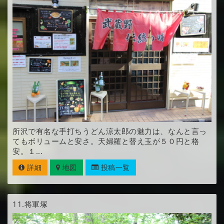
所沢で有名な手打ちうどん涼太郎の魅力は、なんと言っ
てもボリュームと安さ。天婦羅と替え玉が５０円と格
安。１...
詳細
地図
投稿一覧
11.
将軍塚