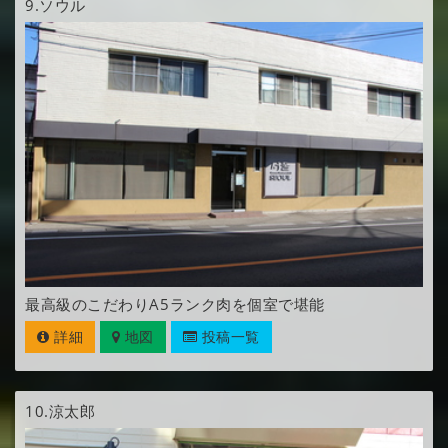
9.
ソウル
最高級のこだわりA5ランク肉を個室で堪能
詳細
地図
投稿一覧
10.
涼太郎