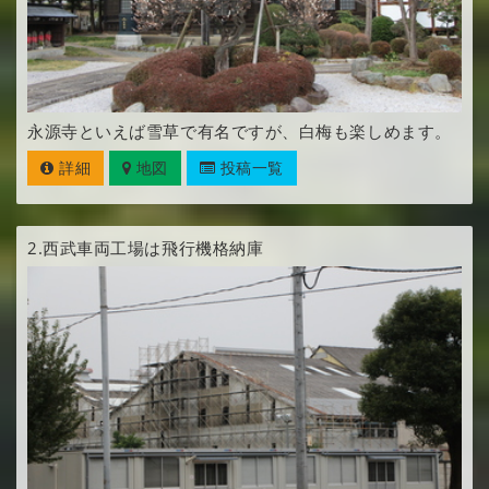
永源寺といえば雪草で有名ですが、白梅も楽しめます。
詳細
地図
投稿一覧
2.
西武車両工場は飛行機格納庫