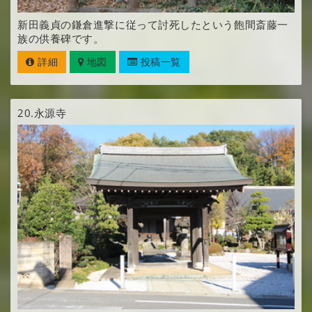
新田義貞の鎌倉進撃に従って討死したという飽間斎藤一
族の供養碑です。
詳細
地図
投稿一覧
20.
永源寺