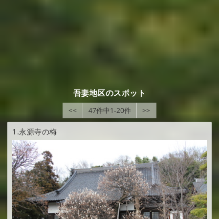
吾妻地区のスポット
<<
47件中1-20件
>>
1.
永源寺の梅