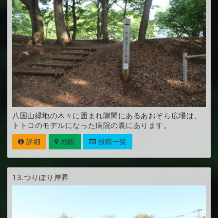
八国山緑地の木々に囲まれ隙間にあるあおぞら広場は、
トトロのモデルになった病院の裏にあります。
詳細
地図
投稿一覧
13.
つりぼり岸昇