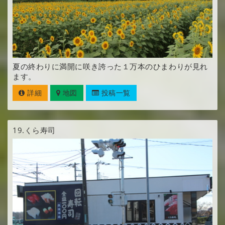
夏の終わりに満開に咲き誇った１万本のひまわりが見れ
ます。
詳細
地図
投稿一覧
19.
くら寿司