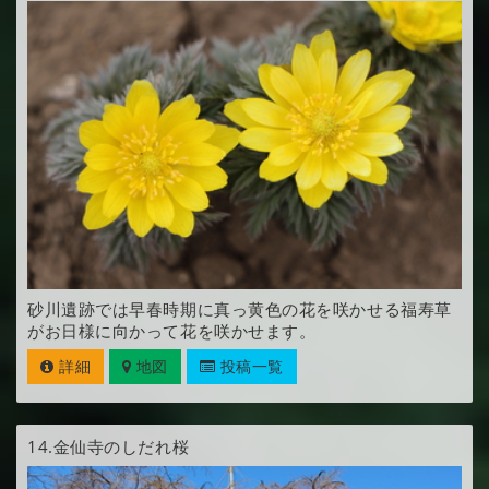
砂川遺跡では早春時期に真っ黄色の花を咲かせる福寿草
がお日様に向かって花を咲かせます。
詳細
地図
投稿一覧
14.
金仙寺のしだれ桜