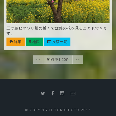
三ケ島ヒマワリ畑の近くでは菜の花を見ることもできま
す。
詳細
地図
投稿一覧
<<
91件中1-20件
>>
© COPYRIGHT TOKOPHOTO 2016