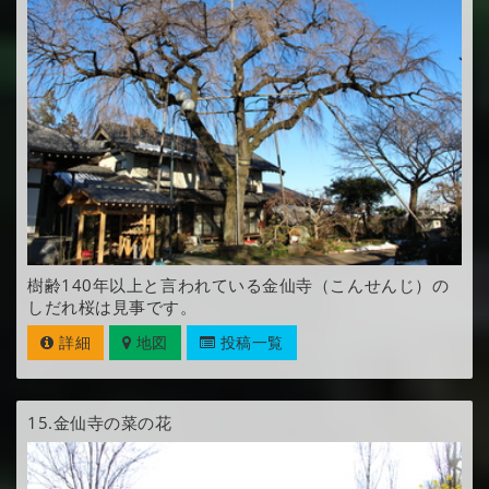
樹齢140年以上と言われている金仙寺（こんせんじ）の
しだれ桜は見事です。
詳細
地図
投稿一覧
15.
金仙寺の菜の花