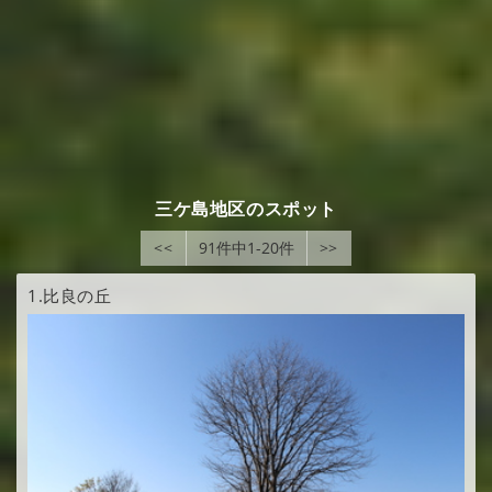
三ケ島地区のスポット
<<
91件中1-20件
>>
1.
比良の丘