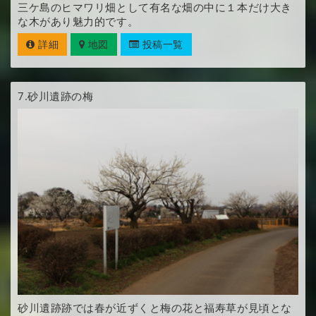
三ケ島のヒマワリ畑として有名な畑の中に１本だけ大き
な木があり魅力的です。
詳細
地図
投稿一覧
7.
砂川遺跡の梅
砂川遺跡跡では春が近ずくと梅の花と福寿草が見頃とな