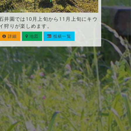
石井園では10月上旬から11月上旬にキウ
イ狩りが楽しめます。
詳細
地図
投稿一覧