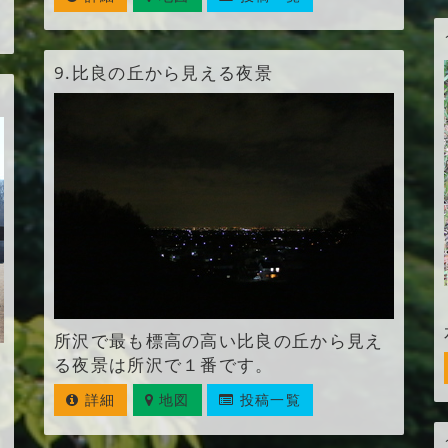
9.
比良の丘から見える夜景
所沢で最も標高の高い比良の丘から見え
る夜景は所沢で１番です。
詳細
地図
投稿一覧