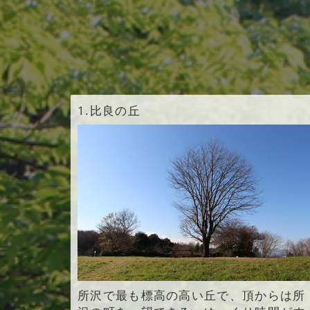
1.
比良の丘
所沢で最も標高の高い丘で、頂からは所