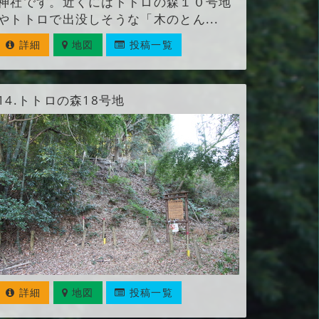
神社です。近くにはトトロの森１０号地
やトトロで出没しそうな「木のとん...
詳細
地図
投稿一覧
14.
トトロの森18号地
詳細
地図
投稿一覧