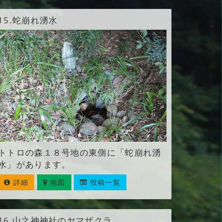
15.
蛇崩れ湧水
トトロの森１８号地の東側に「蛇崩れ湧
水」があります。
詳細
地図
投稿一覧
16.
山之神神社のヤマザクラ