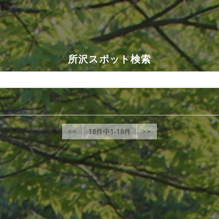
所沢スポット検索
<<
18件中1-18件
>>