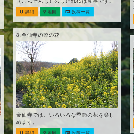
（こんせんじ）のしだれ桜は見事です。
詳細
地図
投稿一覧
8.
金仙寺の菜の花
金仙寺では、いろいろな季節の花を楽し
めます。
詳細
地図
投稿一覧