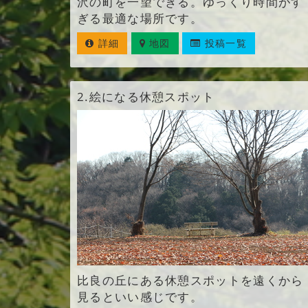
沢の町を一望できる。ゆっくり時間がす
ぎる最適な場所です。
詳細
地図
投稿一覧
2.
絵になる休憩スポット
比良の丘にある休憩スポットを遠くから
見るといい感じです。