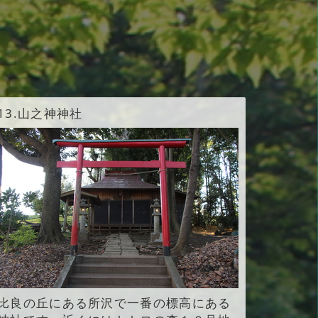
13.
山之神神社
比良の丘にある所沢で一番の標高にある