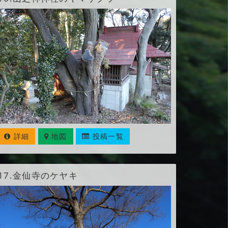
詳細
地図
投稿一覧
17.
金仙寺のケヤキ