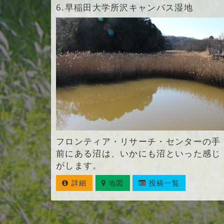
6.
早稲田大学所沢キャンパス湿地
フロンティア・リサーチ・センターの手
前にある沼は、いかにも沼といった感じ
がします。
詳細
地図
投稿一覧