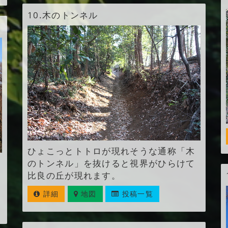
10.
木のトンネル
ひょこっとトトロが現れそうな通称「木
のトンネル」を抜けると視界がひらけて
比良の丘が現れます。
詳細
地図
投稿一覧