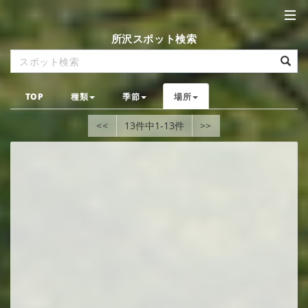
所沢スポット検索
TOP
種類
季節
場所
<<
13件中1-13件
>>