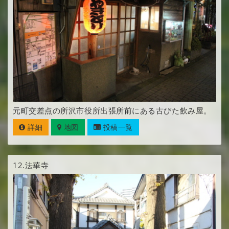
元町交差点の所沢市役所出張所前にある古びた飲み屋。
詳細
地図
投稿一覧
12.
法華寺