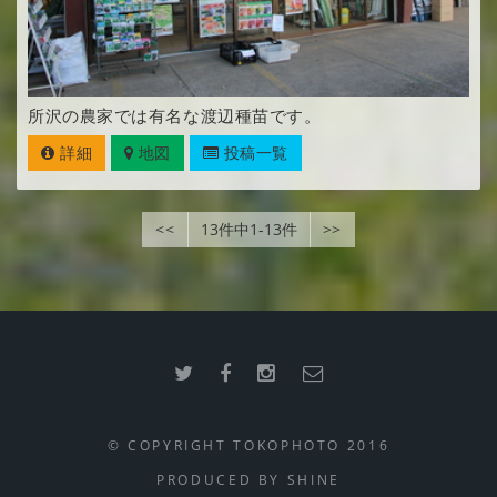
所沢の農家では有名な渡辺種苗です。
詳細
地図
投稿一覧
<<
13件中1-13件
>>
© COPYRIGHT TOKOPHOTO 2016
PRODUCED BY
SHINE