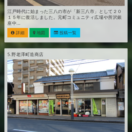
江戸時代に始まった三八の市が「新三八市」として２０
１５年に復活しました。元町コミュニティ広場や所沢銀
座中...
詳細
地図
投稿一覧
5.
野老澤町造商店