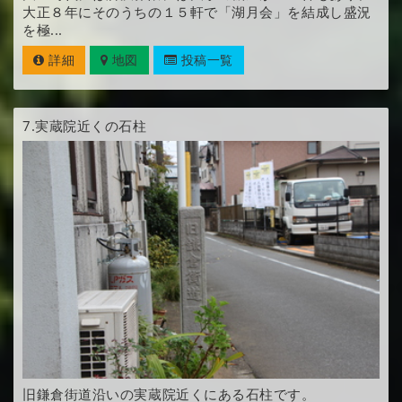
大正８年にそのうちの１５軒で「湖月会」を結成し盛況
を極...
詳細
地図
投稿一覧
7.
実蔵院近くの石柱
旧鎌倉街道沿いの実蔵院近くにある石柱です。