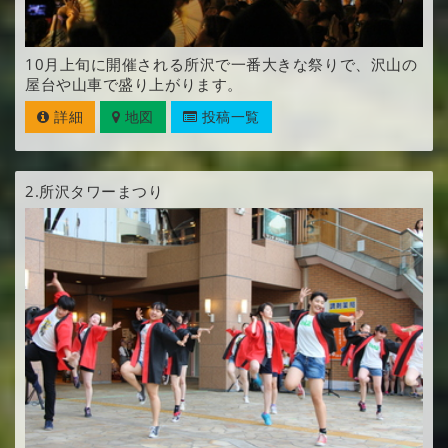
10月上旬に開催される所沢で一番大きな祭りで、沢山の
屋台や山車で盛り上がります。
詳細
地図
投稿一覧
2.
所沢タワーまつり