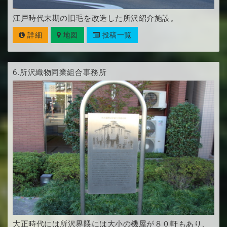
江戸時代末期の旧毛を改造した所沢紹介施設。
詳細
地図
投稿一覧
6.
所沢織物同業組合事務所
大正時代には所沢界隈には大小の機屋が８０軒もあり、