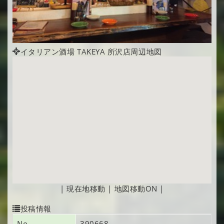
イタリアン酒場 TAKEYA 所沢店周辺地図
|
現在地移動
|
地図移動ON
|
投稿情報
No
390668