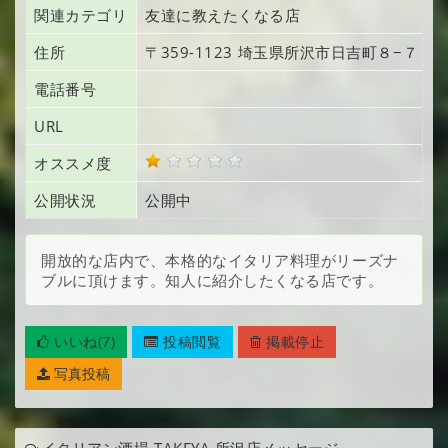
関連カテゴリ
友達に教えたくなる店
住所
〒359-1123
埼玉県所沢市日吉町
８−７
電話番号
URL
オススメ度
公開状況
公開中
開放的な店内で、本格的なイタリア料理がリーズナ
ブルに頂けます。知人に紹介したくなる店です。
いいね(7)
投稿閲覧
掲載停止
写真投稿
イタリアン酒場 TAKEYA 所沢店メッセージ