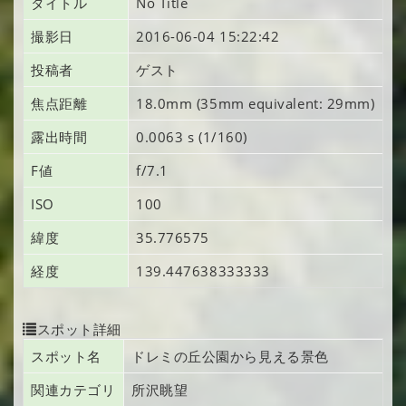
タイトル
No Title
撮影日
2016-06-04 15:22:42
投稿者
ゲスト
焦点距離
18.0mm (35mm equivalent: 29mm)
露出時間
0.0063 s (1/160)
F値
f/7.1
ISO
100
緯度
35.776575
経度
139.447638333333
スポット詳細
スポット名
ドレミの丘公園から見える景色
関連カテゴリ
所沢眺望