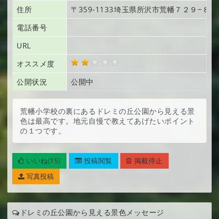
住所
〒359-1133
埼玉県所沢市荒幡
７２９−８
電話番号
URL
オススメ度
公開状況
公開中
荒幡小学校の裏にあるドレミの丘公園から見える景
色は最高です。地元自慢で教えてあげたいポイント
の１つです。
いいね(15)
投稿閲覧
掲載停止
写真投稿
ドレミの丘公園から見える景色メッセージ