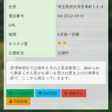
住所
埼玉県所沢市宮本町
1-2−4
電話番号
04-2922-3919
URL
期間
6月第一日曜
オススメ度
公開状況
公開中
所澤神明社では毎年６月の人形供養祭に、納められ
た数多くの人形がお祓いを受けお焚き上げの神事を
経て、ここから旅立っていきます。
いいね(23)
投稿閲覧
掲載停止
写真投稿