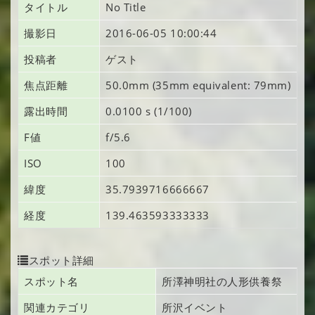
タイトル
No Title
撮影日
2016-06-05 10:00:44
投稿者
ゲスト
焦点距離
50.0mm (35mm equivalent: 79mm)
露出時間
0.0100 s (1/100)
F値
f/5.6
ISO
100
緯度
35.7939716666667
経度
139.463593333333
スポット詳細
スポット名
所澤神明社の人形供養祭
関連カテゴリ
所沢イベント