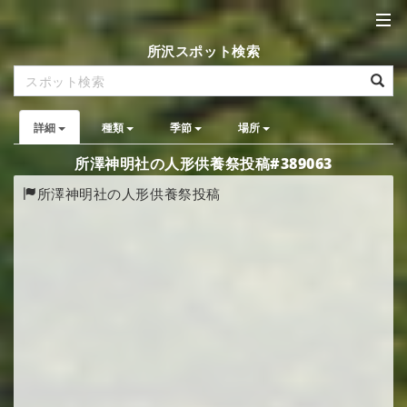
所沢スポット検索
詳細
種類
季節
場所
所澤神明社の人形供養祭投稿#389063
所澤神明社の人形供養祭投稿