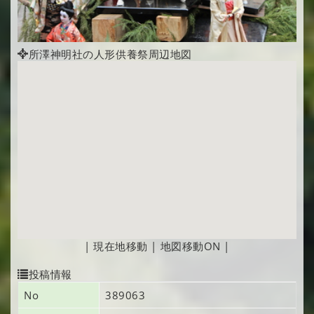
所澤神明社の人形供養祭周辺地図
|
現在地移動
|
地図移動ON
|
投稿情報
No
389063