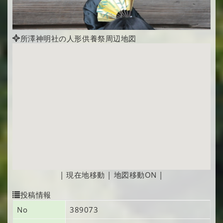
所澤神明社の人形供養祭周辺地図
|
現在地移動
|
地図移動ON
|
投稿情報
No
389073