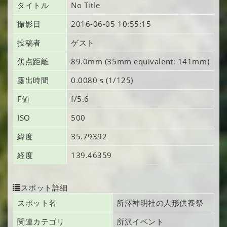
タイトル
No Title
撮影日
2016-06-05 10:55:15
投稿者
ゲスト
焦点距離
89.0mm (35mm equivalent: 141mm)
露出時間
0.0080 s (1/125)
F値
f/5.6
ISO
500
緯度
35.79392
経度
139.46359
スポット詳細
スポット名
所澤神明社の人形供養祭
関連カテゴリ
所沢イベント