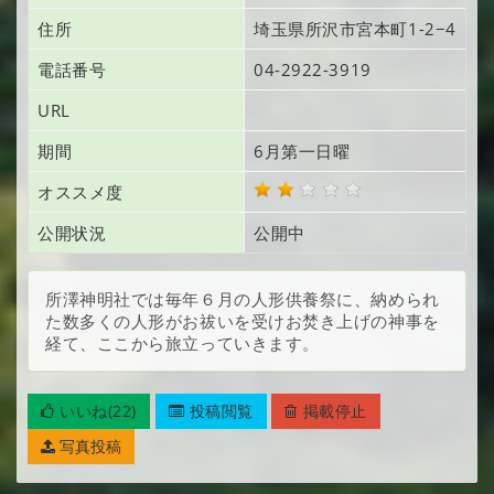
住所
埼玉県所沢市宮本町
1-2−4
電話番号
04-2922-3919
URL
期間
6月第一日曜
オススメ度
公開状況
公開中
所澤神明社では毎年６月の人形供養祭に、納められ
た数多くの人形がお祓いを受けお焚き上げの神事を
経て、ここから旅立っていきます。
いいね(22)
投稿閲覧
掲載停止
写真投稿