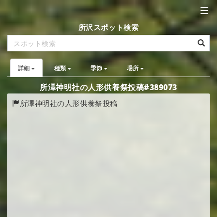
所沢スポット検索
詳細
種類
季節
場所
所澤神明社の人形供養祭投稿#389073
所澤神明社の人形供養祭投稿