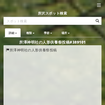
所沢スポット検索
詳細
種類
季節
場所
所澤神明社の人形供養祭投稿#389101
所澤神明社の人形供養祭投稿