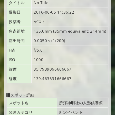
タイトル
No Title
撮影日
2016-06-05 11:36:22
投稿者
ゲスト
焦点距離
135.0mm (35mm equivalent: 214mm)
露出時間
0.0050 s (1/200)
F値
f/5.6
ISO
1000
緯度
35.7939066666667
経度
139.463631666667
スポット詳細
スポット名
所澤神明社の人形供養祭
関連カテゴリ
所沢イベント