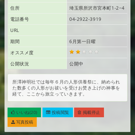
住所
埼玉県所沢市宮本町
1-2−4
電話番号
04-2922-3919
URL
期間
6月第一日曜
オススメ度
公開状況
公開中
所澤神明社では毎年６月の人形供養祭に、納められ
た数多くの人形がお祓いを受けお焚き上げの神事を
経て、ここから旅立っていきます。
いいね(20)
投稿閲覧
掲載停止
写真投稿