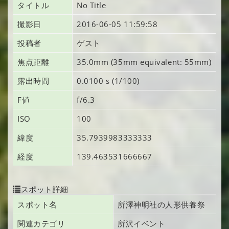
タイトル
No Title
撮影日
2016-06-05 11:59:58
投稿者
ゲスト
焦点距離
35.0mm (35mm equivalent: 55mm)
露出時間
0.0100 s (1/100)
F値
f/6.3
ISO
100
緯度
35.7939983333333
経度
139.463531666667
スポット詳細
スポット名
所澤神明社の人形供養祭
関連カテゴリ
所沢イベント