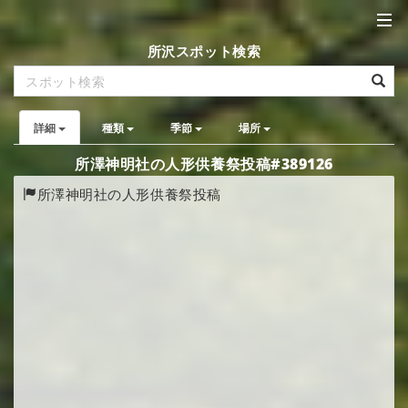
所沢スポット検索
詳細
種類
季節
場所
所澤神明社の人形供養祭投稿#389126
所澤神明社の人形供養祭投稿