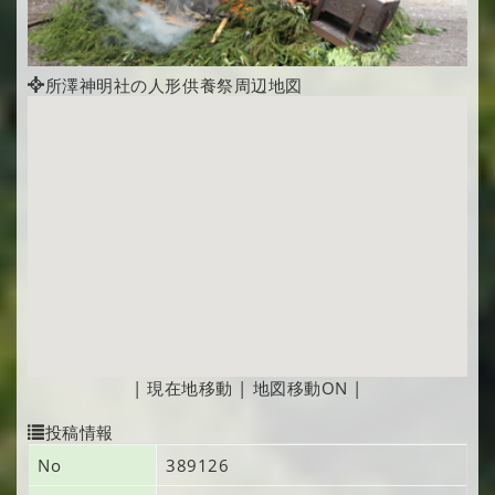
所澤神明社の人形供養祭周辺地図
|
現在地移動
|
地図移動ON
|
投稿情報
No
389126