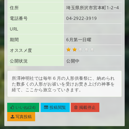
住所
埼玉県所沢市宮本町
1-2−4
電話番号
04-2922-3919
URL
期間
6月第一日曜
オススメ度
公開状況
公開中
所澤神明社では毎年６月の人形供養祭に、納められ
た数多くの人形がお祓いを受けお焚き上げの神事を
経て、ここから旅立っていきます。
いいね(24)
投稿閲覧
掲載停止
写真投稿