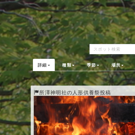
詳細
種類
季節
場所
所澤神明社の人形供養祭投稿