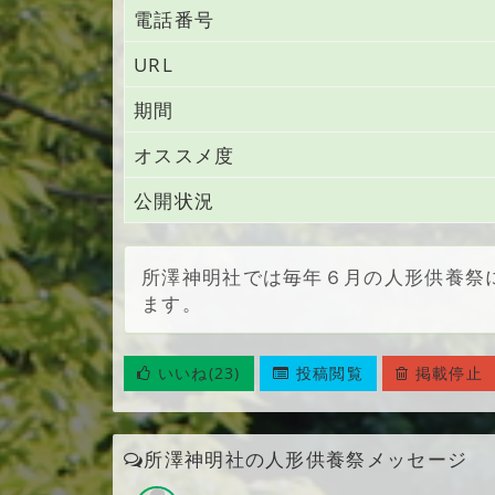
電話番号
URL
期間
オススメ度
公開状況
所澤神明社では毎年６月の人形供養祭
ます。
いいね(23)
投稿閲覧
掲載停止
所澤神明社の人形供養祭メッセージ