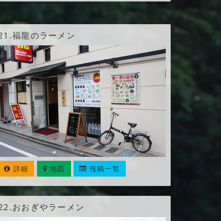
21.
福龍のラーメン
詳細
地図
投稿一覧
22.
おおぎやラーメン