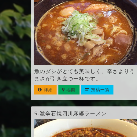
魚のダシがとても美味しく、辛さよりう
まさが引き立つ一杯です。
詳細
地図
投稿一覧
5.
激辛石焼四川麻婆ラーメン