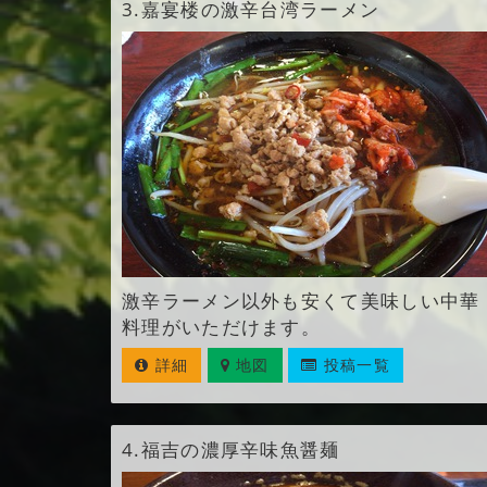
3.
嘉宴楼の激辛台湾ラーメン
激辛ラーメン以外も安くて美味しい中華
料理がいただけます。
詳細
地図
投稿一覧
4.
福吉の濃厚辛味魚醤麺