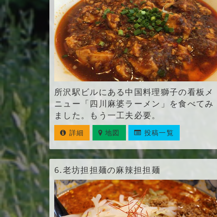
所沢駅ビルにある中国料理獅子の看板メ
ニュー「四川麻婆ラーメン」を食べてみ
ました。もう一工夫必要。
詳細
地図
投稿一覧
6.
老坊担担麺の麻辣担担麺