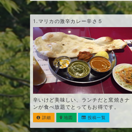
1.
マリカの激辛カレー辛さ５
辛いけど美味しい、ランチだと窯焼きナ
ンが食べ放題でとってもお得です。
詳細
地図
投稿一覧