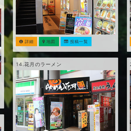
詳細
地図
投稿一覧
14.
花月のラーメン