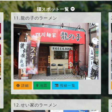
スポット一覧
11.
龍の子のラーメン
詳細
地図
投稿一覧
12.
せい家のラーメン