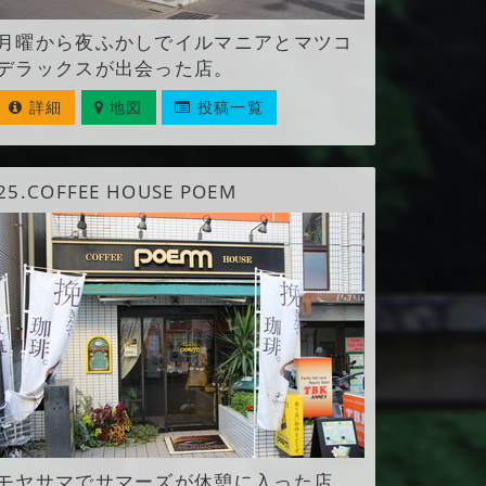
月曜から夜ふかしでイルマニアとマツコ
デラックスが出会った店。
詳細
地図
投稿一覧
25.
COFFEE HOUSE POEM
モヤサマでサマーズが休憩に入った店。