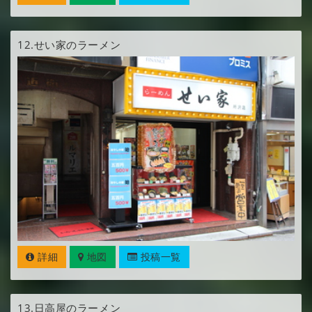
12.
せい家のラーメン
詳細
地図
投稿一覧
13.
日高屋のラーメン