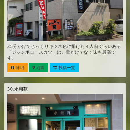
25分かけてじっくりキツネ色に揚げた４人前ぐらいある
「ジャンボロースカツ」は、量だけでなく味も最高で
す。
詳細
地図
投稿一覧
30.
永翔苑