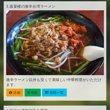
3.
嘉宴楼の激辛台湾ラーメン
激辛ラーメン以外も安くて美味しい中華料理がいただけ
ます。
詳細
地図
投稿一覧