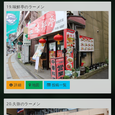
19.
味鮮亭のラーメン
詳細
地図
投稿一覧
20.
久弥のラーメン