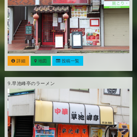
詳細
地図
投稿一覧
9.
早池峰亭のラーメン