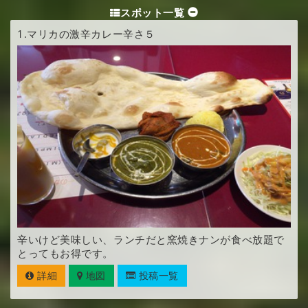
スポット一覧
1.
マリカの激辛カレー辛さ５
辛いけど美味しい、ランチだと窯焼きナンが食べ放題で
とってもお得です。
詳細
地図
投稿一覧