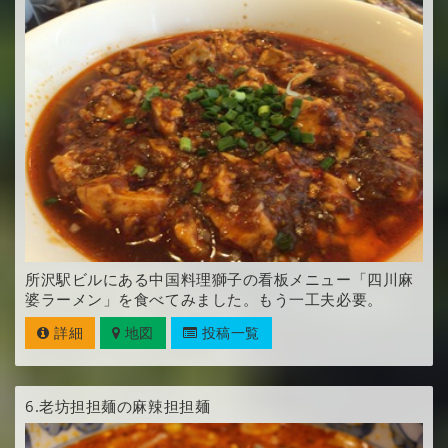
所沢駅ビルにある中国料理獅子の看板メニュー「四川麻
婆ラーメン」を食べてみました。もう一工夫必要。
詳細
地図
投稿一覧
6.
老坊担担麺の麻辣担担麺