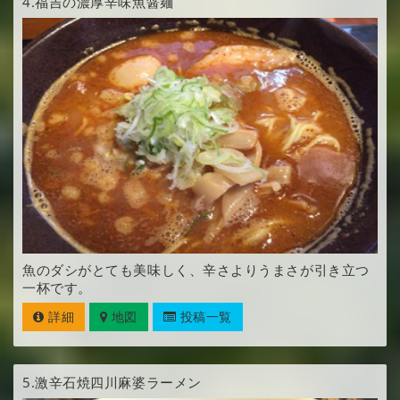
4.
福吉の濃厚辛味魚醤麺
魚のダシがとても美味しく、辛さよりうまさが引き立つ
一杯です。
詳細
地図
投稿一覧
5.
激辛石焼四川麻婆ラーメン