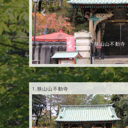
山口観音寺
1.
狭山山不動寺