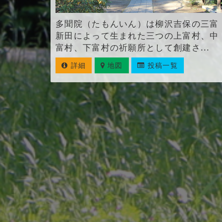
多聞院（たもんいん）は柳沢吉保の三富
新田によって生まれた三つの上富村、中
富村、下富村の祈願所として創建さ...
詳細
地図
投稿一覧