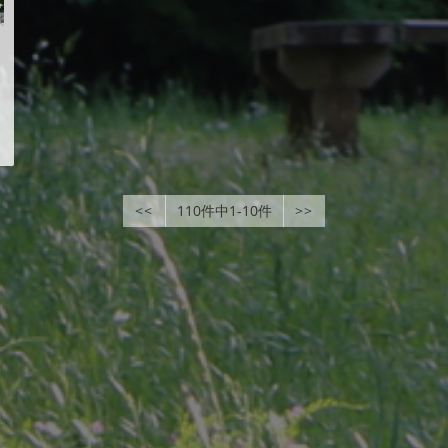
<<
110件中1-10件
>>