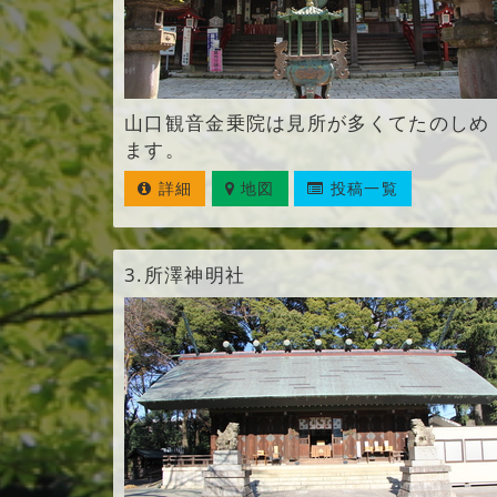
山口観音金乗院は見所が多くてたのしめ
ます。
詳細
地図
投稿一覧
3.
所澤神明社