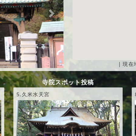
|
現在
寺院スポット投稿
5.
久米水天宮