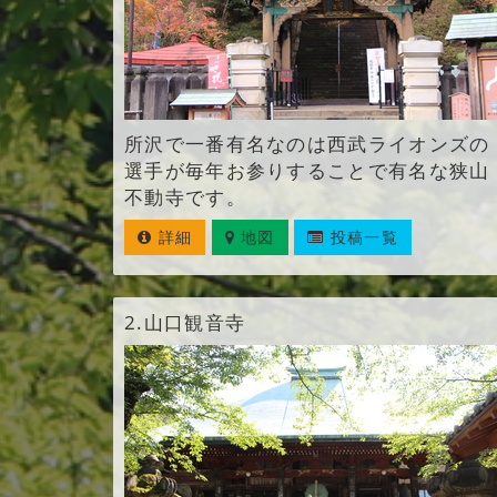
所沢で一番有名なのは西武ライオンズの
選手が毎年お参りすることで有名な狭山
不動寺です。
詳細
地図
投稿一覧
2.
山口観音寺