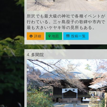
所沢でも最大級の神社で各種イベントが
行わている。三ヶ島葭子の歌碑や市内で
最も大きいケヤキ等の見所もある。
詳細
地図
投稿一覧
4.
多聞院