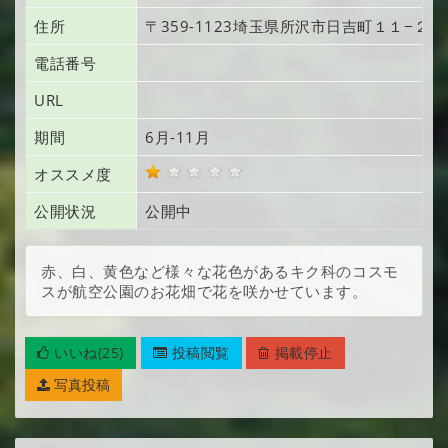
住所
〒359-1123
埼玉県所沢市日吉町
１１−２
電話番号
URL
期間
6月-11月
オススメ度
公開状況
公開中
赤、白、黄色など様々な花色があるキク科のコスモ
スが航空公園のお花畑で花を咲かせています。
いいね(25)
投稿閲覧
掲載停止
写真投稿