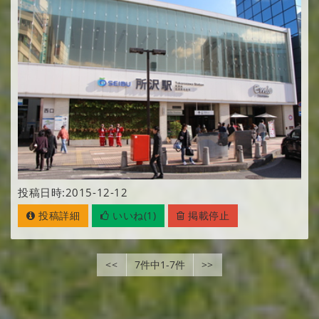
投稿日時:2015-12-12
投稿詳細
いいね(1)
掲載停止
<<
7件中1-7件
>>