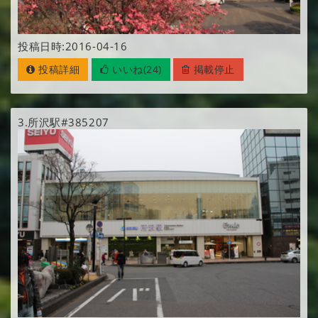
投稿日時:2016-04-16
投稿詳細
いいね(24)
掲載停止
3.
所沢駅#385207