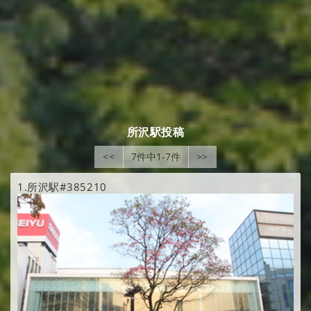
所沢駅投稿
<<
7件中1-7件
>>
1.
所沢駅#385210