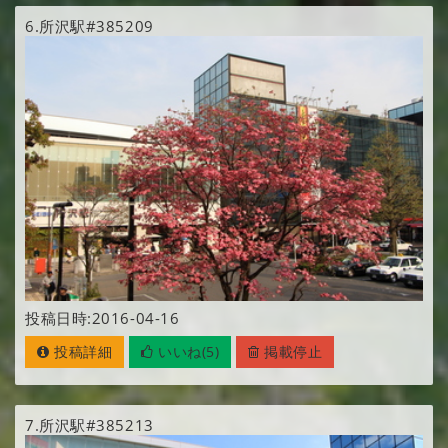
6.
所沢駅#385209
投稿日時:2016-04-16
投稿詳細
いいね(5)
掲載停止
7.
所沢駅#385213