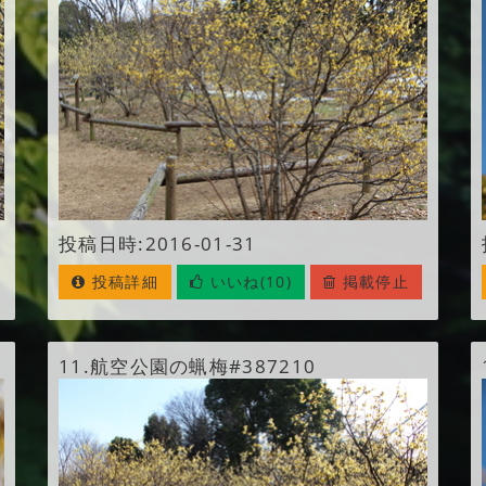
投稿日時:2016-01-31
投稿詳細
いいね(10)
掲載停止
11.
航空公園の蝋梅#387210