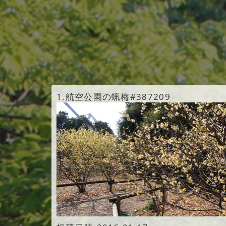
1.
航空公園の蝋梅#387209