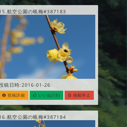
15.
航空公園の蝋梅#387183
投稿日時:2016-01-26
投稿詳細
いいね(18)
掲載停止
16.
航空公園の蝋梅#387184