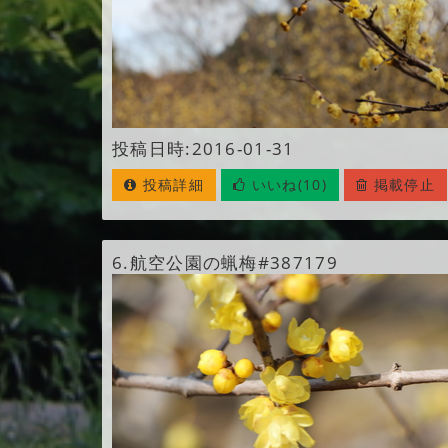
投稿日時:2016-01-31
投稿詳細
いいね(10)
掲載停止
6.
航空公園の蝋梅#387179