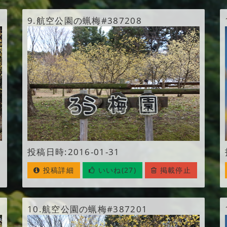
9.
航空公園の蝋梅#387208
投稿日時:2016-01-31
投稿詳細
いいね(27)
掲載停止
10.
航空公園の蝋梅#387201