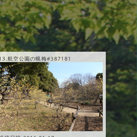
13.
航空公園の蝋梅#387181