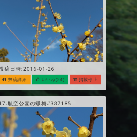
投稿日時:2016-01-26
投稿詳細
いいね(24)
掲載停止
17.
航空公園の蝋梅#387185