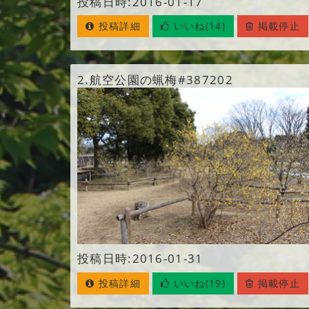
投稿日時:2016-01-17
投稿詳細
いいね(14)
掲載停止
2.
航空公園の蝋梅#387202
投稿日時:2016-01-31
投稿詳細
いいね(19)
掲載停止