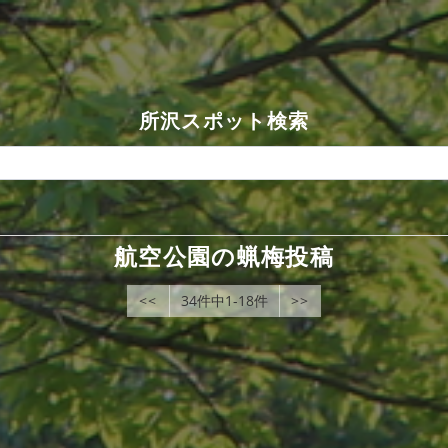
所沢スポット検索
航空公園の蝋梅投稿
<<
34件中1-18件
>>