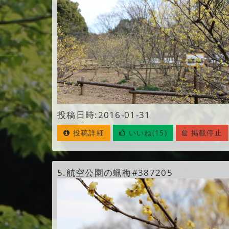
投稿日時:2016-01-31
投稿詳細
いいね(15)
掲載停止
5.
航空公園の蝋梅#387205