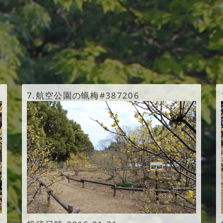
7.
航空公園の蝋梅#387206