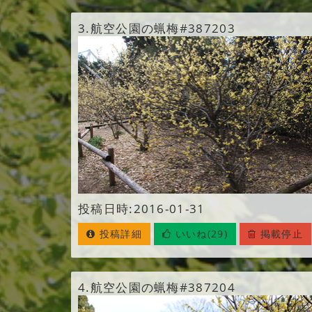
3.
航空公園の蝋梅#387203
投稿日時:2016-01-31
投稿詳細
いいね(29)
掲載停止
4.
航空公園の蝋梅#387204