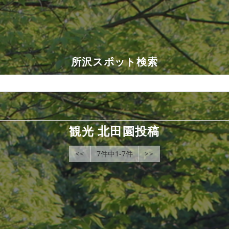
所沢スポット検索
観光 北田園投稿
<<
7件中1-7件
>>