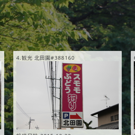
4.
観光 北田園#388160