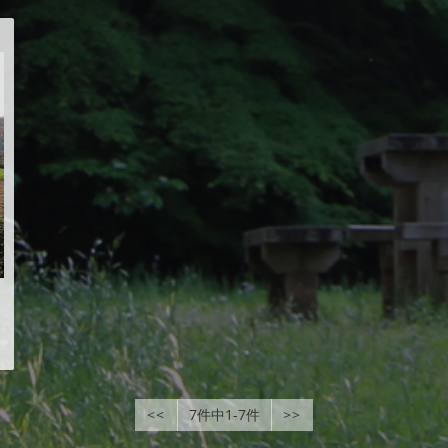
<<
7件中1-7件
>>