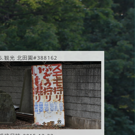
6.
観光 北田園#388162