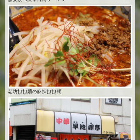
老坊担担麺の麻辣担担麺