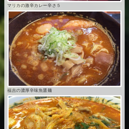
マリカの激辛カレー辛さ５
福吉の濃厚辛味魚醤麺