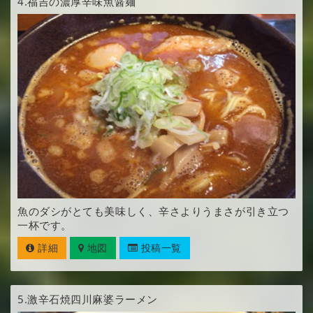
4.
福吉の濃厚辛味魚醤麺
魚のダシがとても美味しく、辛さよりうまさが引き立つ
一杯です。
詳細
地図
投稿一覧
5.
激辛石焼四川麻婆ラーメン