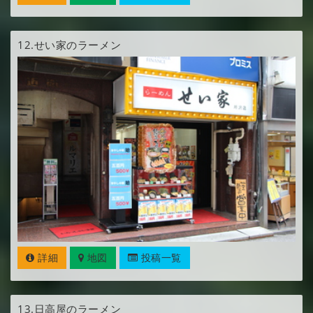
12.
せい家のラーメン
詳細
地図
投稿一覧
13.
日高屋のラーメン