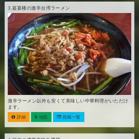
3.
嘉宴楼の激辛台湾ラーメン
激辛ラーメン以外も安くて美味しい中華料理がいただけ
ます。
詳細
地図
投稿一覧