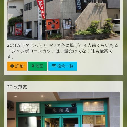
25分かけてじっくりキツネ色に揚げた４人前ぐらいある
「ジャンボロースカツ」は、量だけでなく味も最高で
す。
詳細
地図
投稿一覧
30.
永翔苑