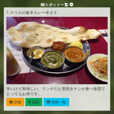
スポット一覧
1.
マリカの激辛カレー辛さ５
辛いけど美味しい、ランチだと窯焼きナンが食べ放題で
とってもお得です。
詳細
地図
投稿一覧