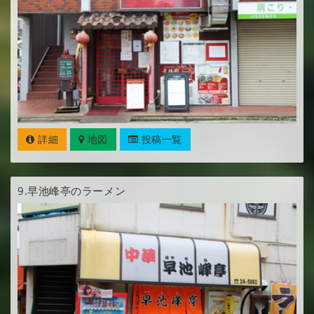
詳細
地図
投稿一覧
9.
早池峰亭のラーメン