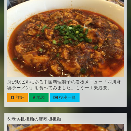
所沢駅ビルにある中国料理獅子の看板メニュー「四川麻
婆ラーメン」を食べてみました。もう一工夫必要。
詳細
地図
投稿一覧
6.
老坊担担麺の麻辣担担麺