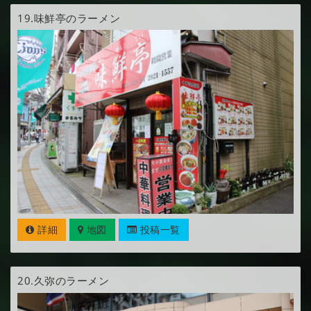
19.
味鮮亭のラーメン
詳細
地図
投稿一覧
20.
久弥のラーメン