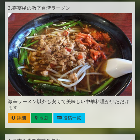
3.
嘉宴楼の激辛台湾ラーメン
激辛ラーメン以外も安くて美味しい中華料理がいただけ
ます。
詳細
地図
投稿一覧