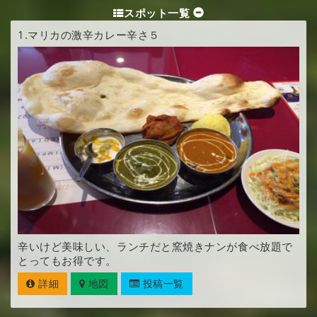
スポット一覧
1.
マリカの激辛カレー辛さ５
辛いけど美味しい、ランチだと窯焼きナンが食べ放題で
とってもお得です。
詳細
地図
投稿一覧