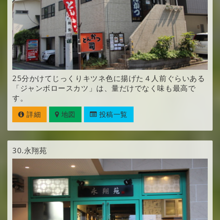
25分かけてじっくりキツネ色に揚げた４人前ぐらいある
「ジャンボロースカツ」は、量だけでなく味も最高で
す。
詳細
地図
投稿一覧
30.
永翔苑