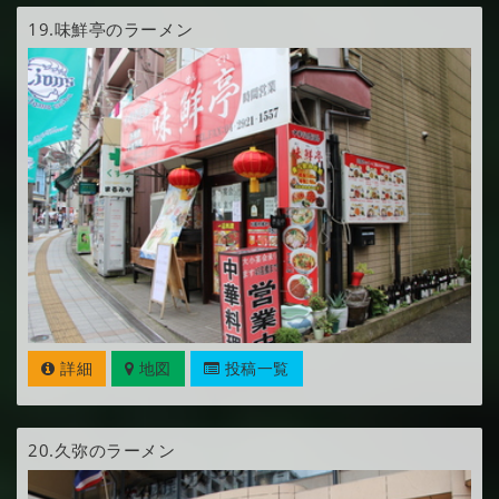
19.
味鮮亭のラーメン
詳細
地図
投稿一覧
20.
久弥のラーメン