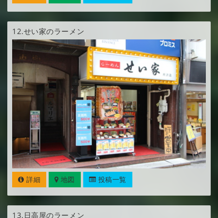
12.
せい家のラーメン
詳細
地図
投稿一覧
13.
日高屋のラーメン