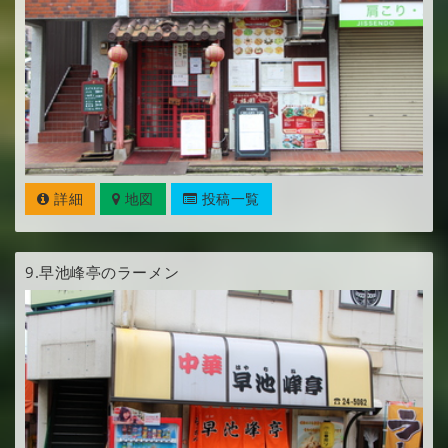
詳細
地図
投稿一覧
9.
早池峰亭のラーメン