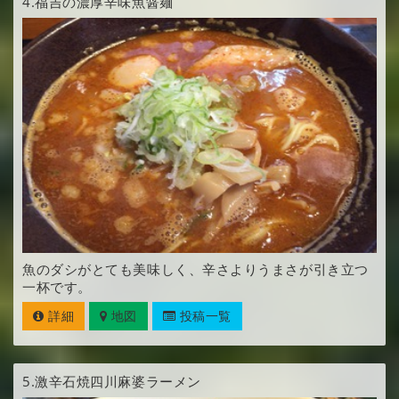
4.
福吉の濃厚辛味魚醤麺
魚のダシがとても美味しく、辛さよりうまさが引き立つ
一杯です。
詳細
地図
投稿一覧
5.
激辛石焼四川麻婆ラーメン