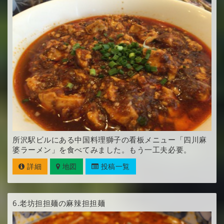
所沢駅ビルにある中国料理獅子の看板メニュー「四川麻
婆ラーメン」を食べてみました。もう一工夫必要。
詳細
地図
投稿一覧
6.
老坊担担麺の麻辣担担麺