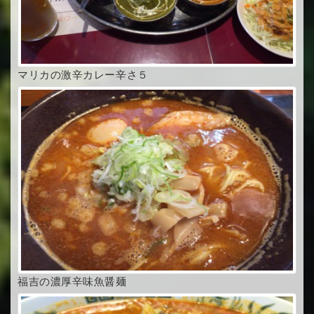
マリカの激辛カレー辛さ５
福吉の濃厚辛味魚醤麺