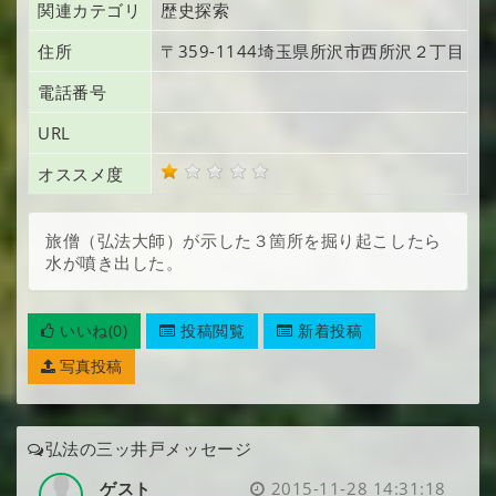
関連カテゴリ
歴史探索
住所
〒359-1144
埼玉県所沢市西所沢
２丁目１
電話番号
URL
オススメ度
旅僧（弘法大師）が示した３箇所を掘り起こしたら
水が噴き出した。
いいね(0)
投稿閲覧
新着投稿
写真投稿
弘法の三ッ井戸メッセージ
ゲスト
2015-11-28 14:31:18