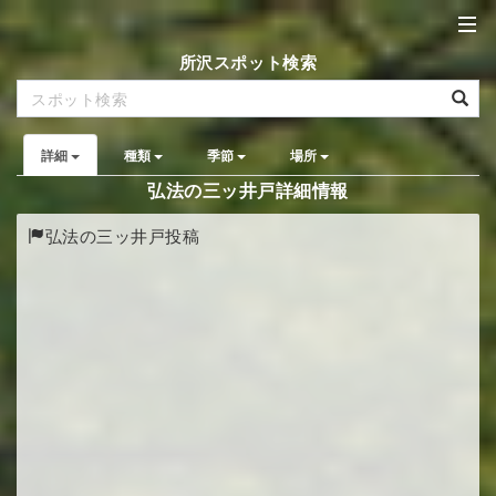
所沢スポット検索
詳細
種類
季節
場所
弘法の三ッ井戸詳細情報
弘法の三ッ井戸投稿