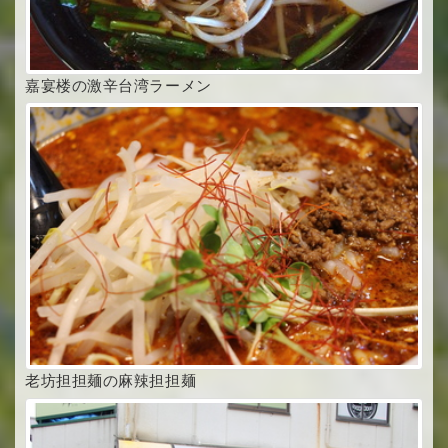
嘉宴楼の激辛台湾ラーメン
老坊担担麺の麻辣担担麺