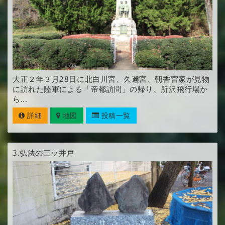
大正２年３月28日に北白川宮、久邇宮、朝香宮家が見物
に訪れた陸軍による「帝都訪問」の帰り、所沢飛行場か
ら...
詳細
地図
投稿一覧
3.
弘法の三ッ井戸