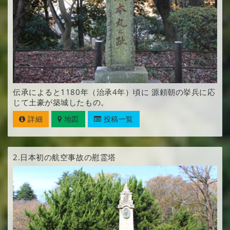
伝承によると1180年（治承4年）頃に 源頼朝の挙兵に応
じて土豪が築城したもの。
詳細
地図
投稿一覧
2.
日本初の航空事故の慰霊塔