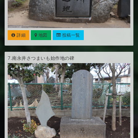
詳細
地図
投稿一覧
7.
南永井さつまいも始作地の碑