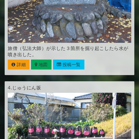
旅僧（弘法大師）が示した３箇所を掘り起こしたら水が
噴き出した。
詳細
地図
投稿一覧
4.
じゅうにん坂