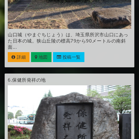
山口城（やまぐちじょう）は、埼玉県所沢市山口にあっ
た日本の城。狭山丘陵の標高79から90メートルの南斜
面...
詳細
地図
投稿一覧
6.
保健所発祥の地