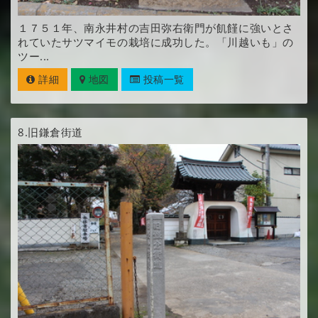
１７５１年、南永井村の吉田弥右衛門が飢饉に強いとさ
れていたサツマイモの栽培に成功した。「川越いも」の
ツー...
詳細
地図
投稿一覧
8.
旧鎌倉街道