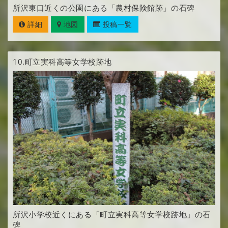
所沢東口近くの公園にある「農村保険館跡」の石碑
詳細
地図
投稿一覧
10.
町立実科高等女学校跡地
所沢小学校近くにある「町立実科高等女学校跡地」の石
碑