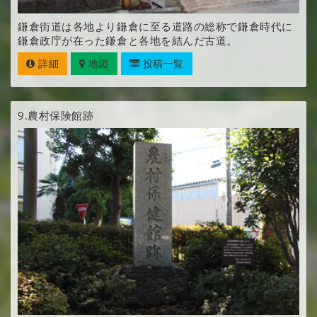
鎌倉街道は各地より鎌倉に至る道路の総称で鎌倉時代に
鎌倉政庁が在った鎌倉と各地を結んだ古道。
詳細
地図
投稿一覧
9.
農村保険館跡